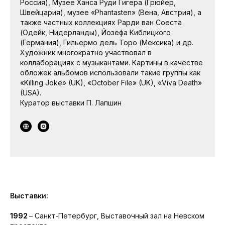
Россия), Музее Ханса Руди Гигера (Грюйер,
Швейцария), музее «Phantasten» (Вена, Австрия), а
также частных коллекциях Рарди ван Соеста
(Одейк, Нидерланды), Йозефа Киблицкого
(Германия), Гильермо дель Торо (Мексика) и др.
Художник многократно участвовал в
коллаборациях с музыкантами. Картины в качестве
обложек альбомов использовали такие группы как
«Killing Joke» (UK), «October File» (UK), «Viva Death»
(USA).
Куратор выставки П. Лапшин
Выставки:
1992
– Санкт-Петербург, Выставочный зал на Невском